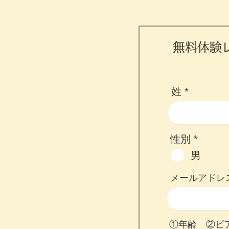
無料体験
姓
性別
*
男
メールアドレ
①年齢 ②ピ