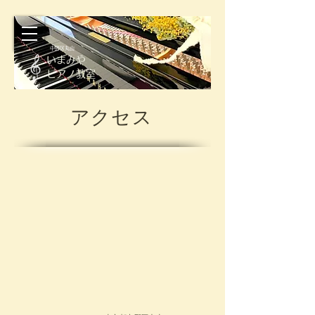
​
中野区丸山
​いまみや
ピアノ教室
​​アクセス