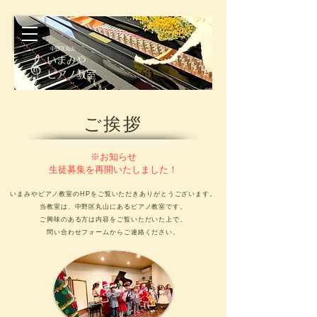
​
中野区丸山
​いまみや
ピアノ教室
ご挨拶
​※お知らせ
生徒募集を
再開いたしました！
いまみやピアノ教室のHPをご覧いただきありがとうございます。
当教室は、中野区丸山にあるピアノ教室です。
ご興味のある方は内容をご覧いただいた上で、
問い合わせフォームからご連絡ください。