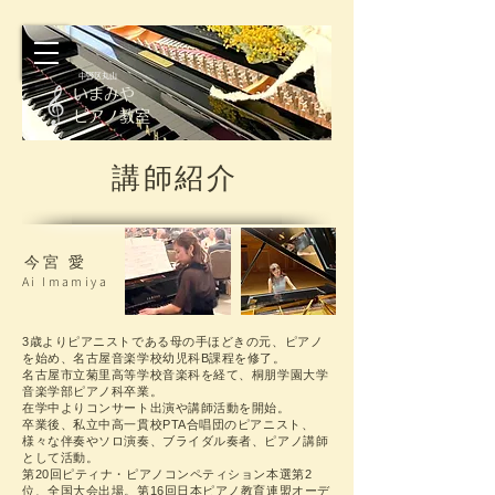
​
中野区丸山
​いまみや
ピアノ教室
​講師紹介
今宮 愛
Ai Imamiya
3歳よりピアニストである母の手ほどきの元、ピアノ
を始め、名古屋音楽学校幼児科B課程を修了。
名古屋市立菊里高等学校音楽科を経て、桐朋学園大学
音楽学部ピアノ科卒業。
在学中よりコンサート出演や講師活動を開始。
卒業後、私立中高一貫校PTA合唱団のピアニスト、
様々な伴奏やソロ演奏、ブライダル奏者、ピアノ講師
として活動。
第20回ピティナ・ピアノコンペティション本選第2
位、全国大会出場。第16回日本ピアノ教育連盟オーデ